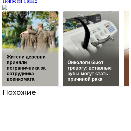
Новости СМИ2
Жители деревни
приняли
Онкологи бьют
Б
пограничника за
тревогу: вставные
сотрудника
зубы могут стать
военкомата
причиной рака
Похожие