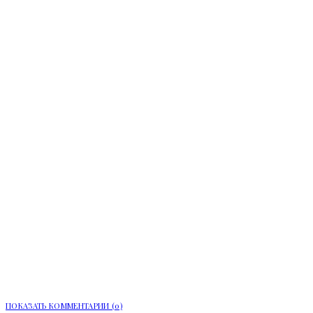
Более 90 тыс. заявлений подали в
вузы и колледжи Ленинградской
области
ПОКАЗАТЬ КОММЕНТАРИИ (0)