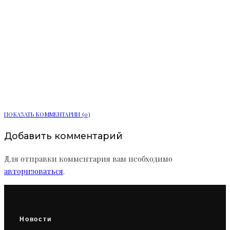
Почти половина заемщиков 2024
года расплатятся с ипотекой в
возрасте 65 лет и старше
ПОКАЗАТЬ КОММЕНТАРИИ (0)
Добавить комментарий
Для отправки комментария вам необходимо
авторизоваться
.
Новости