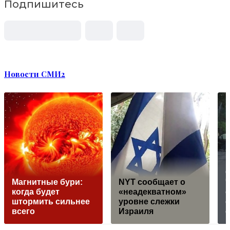
Подпишитесь
Новости СМИ2
Магнитные бури:
NYT сообщает о
когда будет
«неадекватном»
штормить сильнее
уровне слежки
всего
Израиля
о