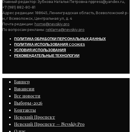
Главный редактор: Зубкова Наталья Петровна nppress@yandex.ru,
+7 (981) 882-80-81
Адрес редакции: 188645, Ленинградская область, Всеволожский р-
н, г Всеволожск, Центральная ул, д. 4
Почта редакции:
home@nevskiy.pro
По вопросам рекламы:
reklama@nevskiy.pro
ПОЛИТИКА ОБРАБОТКИ ПЕРСОНАЛЬНЫХ ДАННЫХ
ПОЛИТИКА ИСПОЛЬЗОВАНИЯ COOKIES
УСЛОВИЯ ИСПОЛЬЗОВАНИЯ
РЕКОМЕНДАТЕЛЬНЫЕ ТЕХНОЛОГИИ
Баннер
Вакансии
Все новости
Выборы-2026
Контакты
Невский Проспект
Невский Проспект — Nevskiy.Pro
О нас