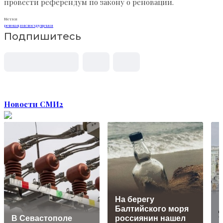
провести референдум по закону о реновации.
Метки
реновация
снос
хрущевки
Подпишитесь
Новости СМИ2
На берегу
Балтийского моря
В Севастополе
россиянин нашел
т