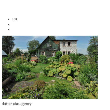
18+
Фото: abn.agency