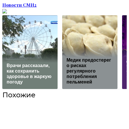
Новости СМИ2
Медик предостерег
Врачи рассказали,
о рисках
о
как сохранить
регулярного
с
здоровье в жаркую
потребления
погоду
пельменей
Похожие