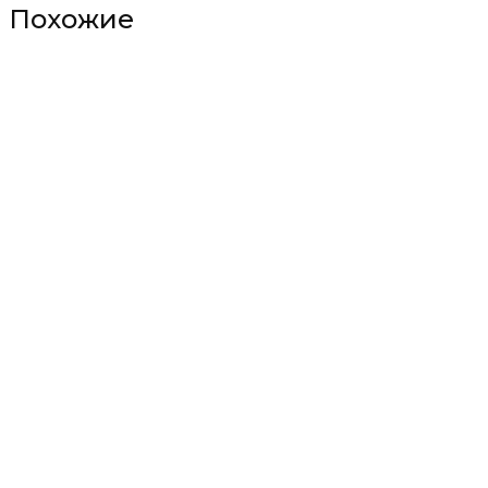
Похожие
Строительство трассы вокруг
Мурино изменит дорожное
движение