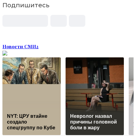
Подпишитесь
Новости СМИ2
NYT: ЦРУ втайне
Невролог назвал
п
создало
причины головной
спецгруппу по Кубе
боли в жару
т