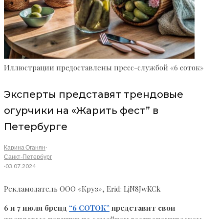
Иллюстрации предоставлены пресс-службой «6 соток»
Эксперты представят трендовые
огурчики на «Жарить фест” в
Петербурге
Карина Оганян
·
Санкт-Петербург
·
03.07.2024
Рекламодатель ООО «Круз», Erid: LjN8JwKCk
6 и 7 июля бренд
“6 СОТОК”
представит свои