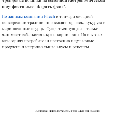
трендовые новинки на семейном гастрономическом
шоу-фестивале “Жарить фест”.
По данным компании NTech
в топ-три овощной
консервации традиционно входят горошек, кукуруза и
маринованные огурцы. Существенную долю также
занимают кабачковая икра и корнишоны. Но и в этих
категориях потребители постоянно ищут новые
продукты и нетривиальные вкусы и рецепты.
Иллюстрации предоставлены пресс-службой «6 соток»