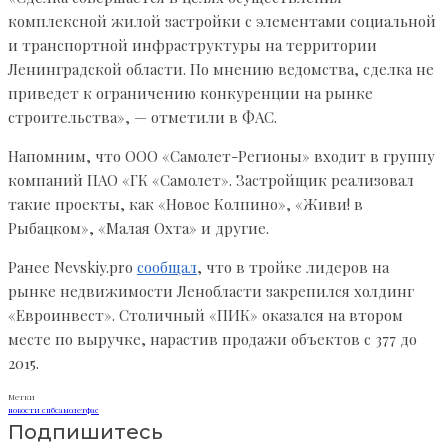
комплексной жилой застройки с элементами социальной
и транспортной инфраструктуры на территории
Ленинградской области. По мнению ведомства, сделка не
приведет к ограничению конкуренции на рынке
строительства», — отметили в ФАС.
Напомним, что ООО «Самолет-Регионы» входит в группу
компаний ПАО «ГК «Самолет». Застройщик реализовал
такие проекты, как «Новое Колпино», «Живи! в
Рыбацком», «Малая Охта» и другие.
Ранее Nevskiy.pro
сообщал
, что в тройке лидеров на
рынке недвижимости Ленобласти закрепился холдинг
«Евроинвест». Столичный «ПИК» оказался на втором
месте по выручке, нарастив продажи объектов с 377 до
2015.
Метки
новости спб
самолет
фас
Подпишитесь