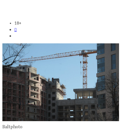
18+
Baltphoto