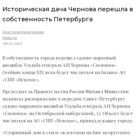
Историческая дача Чернова перешла в
собственность Петербурга
Анастасия Капитанская
·
Новости
·
09.01.2023
В собственность города перешел садово-парковый
ансамбль Усадьба генерала А.И.Чернова «Сосновка».
Особняк конца XIX века будет числиться на балансе АО
«СПП «Невское».
Председатель Правительства России Михаил Мишустин
подписал распоряжение о передаче Санкт-Петербургу
садово-паркового ансамбля Усадьба генерала А.И.Чернова
«Сосновка» на Октябрьской набережной, 72. Объект будет
числиться на АО «СПП «Невское», принадлежащее городу.
«Старинный дом в стиле эклектики на базе неорусского