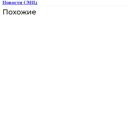
Новости СМИ2
Похожие
Строительство трассы вокруг
Мурино изменит дорожное
движение