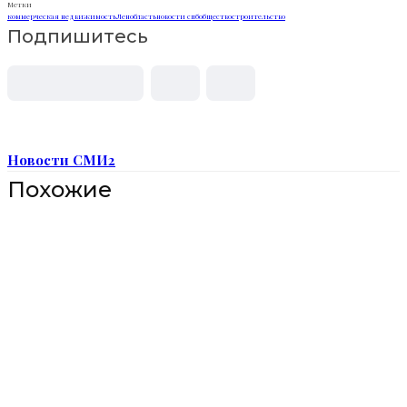
Метки
коммерческая недвижимость
Ленобласть
новости спб
общество
строительство
Подпишитесь
Новости СМИ2
Похожие