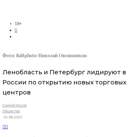
18+
Фото: Baltphoto/Николай Овсянников
Ленобласть и Петербург лидируют в
России по открытию новых торговых
центров
Сергей Носов
·
Общество
·
15.08.2025