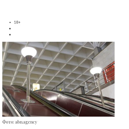
18+
Фото: abn.agency