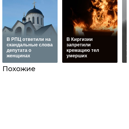
В РПЦ ответили на
В Киргизии
скандальные слова
запретили
у
депутата о
кремацию тел
о
женщинах
умерших
Похожие