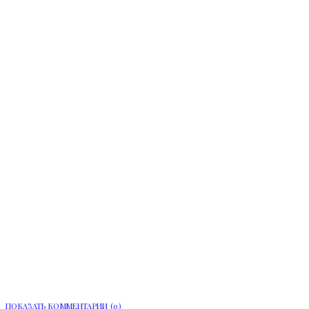
Более 90 тыс. заявлений подали в
вузы и колледжи Ленинградской
области
ПОКАЗАТЬ КОММЕНТАРИИ (0)