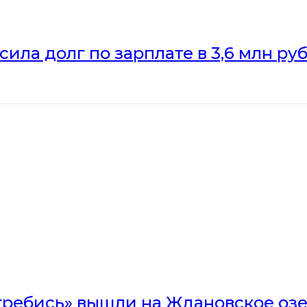
ила долг по зарплате в 3,6 млн ру
гребись» вышли на Ждановское оз