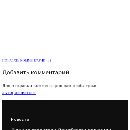
«Транспортная компания» погасила
долг по зарплате в 3,6 млн рублей
ПОКАЗАТЬ КОММЕНТАРИИ (0)
Добавить комментарий
Для отправки комментария вам необходимо
авторизоваться
.
Новости
Лучшие строители Ленобласти получили