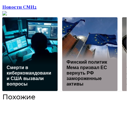
Новости СМИ2
Финский политик
Смерти в
Мема призвал ЕС
киберкомандовани
вернуть РФ
а
и США вызвали
замороженные
о
вопросы
активы
Похожие