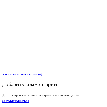
Каскадные фасады и оммаж
итальянской архитектуре: как ЖК
«Сампсониевский, 32» от LEGENDA
переосмысливает код Выборгской
стороны
ПОКАЗАТЬ КОММЕНТАРИИ (0)
Добавить комментарий
Для отправки комментария вам необходимо
авторизоваться
.