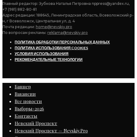
Главный редактор: Зубкова Наталья Петровна nppress@yandex.ru,
+7 (981) 882-80-81
Адрес редакции: 188645, Ленинградская область, Всеволожский р-
н, г Всеволожск, Центральная ул, д. 4
Почта редакции:
home@nevskiy.pro
По вопросам рекламы:
reklama@nevskiy.pro
ПОЛИТИКА ОБРАБОТКИ ПЕРСОНАЛЬНЫХ ДАННЫХ
ПОЛИТИКА ИСПОЛЬЗОВАНИЯ COOKIES
УСЛОВИЯ ИСПОЛЬЗОВАНИЯ
РЕКОМЕНДАТЕЛЬНЫЕ ТЕХНОЛОГИИ
Баннер
Вакансии
Все новости
Выборы-2026
Контакты
Невский Проспект
Невский Проспект — Nevskiy.Pro