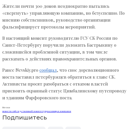
Жители почти 300 домов неоднократно пытались
«свергнуть» управляющую компанию, но безуспешно. По
мнению собственников, руководство организации
фальсифицирует протоколы мероприятий.
В настоящий момент руководителю ГСУ СК России по
Санкт-Петербургу поручили доложить Бастрыкину о
сложившейся проблемной ситуации, в том числе
рассказать о действиях правоохранительных органов.
Ранее Nevskiy.pro
сообщал
, что снос дореволюционного
моста заставил петербуржцев обратиться к главе СК.
Активисты просят разобраться с отказом властей
присвоить охранный статус Цимбалинскому путепроводу
и зданиям Фарфоровского поста.
Метки
новости спб
следственный комитет
управляющая компания
Подпишитесь