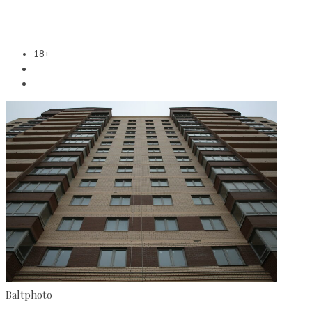
18+
Baltphoto