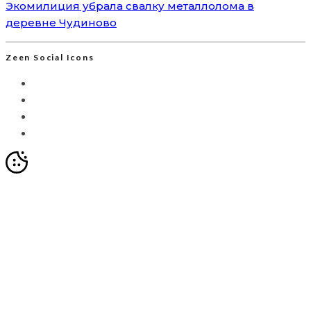
Экомилиция убрала свалку металлолома в
деревне Чудиново
Zeen Social Icons
Мы используем Яндекс.Метрику для анализа
посещаемости сайта. Это позволяет собирать
анонимизированные данные о вашем поведении с
помощью cookie-файлов. Продолжая использовать сайт,
вы соглашаетесь с
Политикой обработки персональных
данных
и с обработкой таких данных в целях улучшения
работы ресурса.