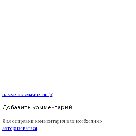
Каскадные фасады и оммаж
итальянской архитектуре: как ЖК
«Сампсониевский, 32» от LEGENDA
переосмысливает код Выборгской
стороны
ПОКАЗАТЬ КОММЕНТАРИИ (0)
Добавить комментарий
Для отправки комментария вам необходимо
авторизоваться
.