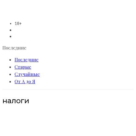
18+
Последние
Последние
Старые
Случайные
От А до Я
налоги