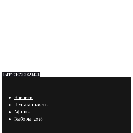
Бизнес
В Ленобласти с 1 января
предпринимателей переведут на
единый налоговый счет
ЗАГРУЗИТЬ БОЛЬШЕ
Новости
Недвижимость
Афиша
Выборы-2026