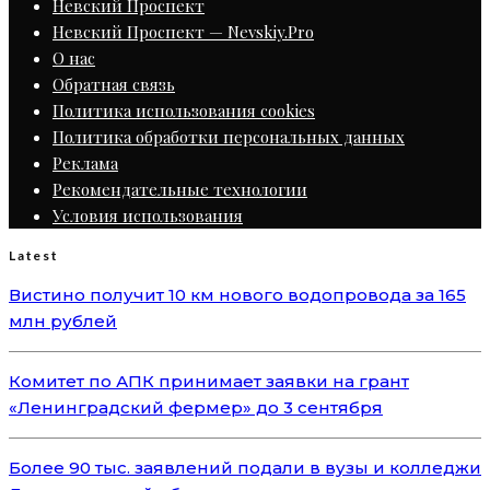
Невский Проспект
Невский Проспект — Nevskiy.Pro
О нас
Обратная связь
Политика использования cookies
Политика обработки персональных данных
Реклама
Рекомендательные технологии
Условия использования
Latest
Вистино получит 10 км нового водопровода за 165
млн рублей
Комитет по АПК принимает заявки на грант
«Ленинградский фермер» до 3 сентября
Более 90 тыс. заявлений подали в вузы и колледжи