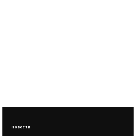
Строители Ленобласти нарастили
оборот на 20% за полгода
Новости