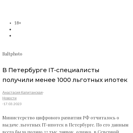
18+
Baltphoto
В Петербурге IT-специалисты
получили менее 1000 льготных ипотек
Анастасия Капитанская
·
Новости
·
17.03.2023
Министерство цифрового развития РФ отчиталось о
выдаче льготных IT-ипотек в Петербурге. По его данным
всего было подано 32 тыс. заявок, однако, в Северной