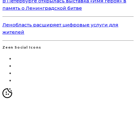
В Петербурге открылась выставка «Имя героя» в
память о Ленинградской битве
Ленобласть расширяет цифровые услуги для
жителей
Zeen Social Icons
Мы используем Яндекс.Метрику для анализа
посещаемости сайта. Это позволяет собирать
анонимизированные данные о вашем поведении с
помощью cookie-файлов. Продолжая использовать сайт,