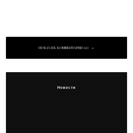
память о
услуги для
Ленинградск
жителей
ой битве
ПОКАЗАТЬ КОММЕНТАРИИ (0)
Добавить комментарий
Для отправки комментария вам необходимо
Новости
авторизоваться
.
В Петербурге открылась выставка «Имя
героя» в память о Ленинградской битве
Ленобласть расширяет цифровые услуги
для жителей