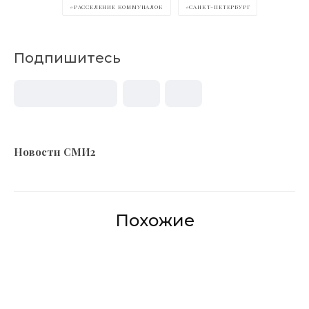
РАССЕЛЕНИЕ КОММУНАЛОК
САНКТ-ПЕТЕРБУРГ
Подпишитесь
Новости СМИ2
Похожие
В Петербурге
открылась
Ленобласть
выставка
расширяет
«Имя героя» в
цифровые