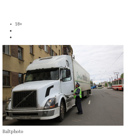
18+
Baltphoto