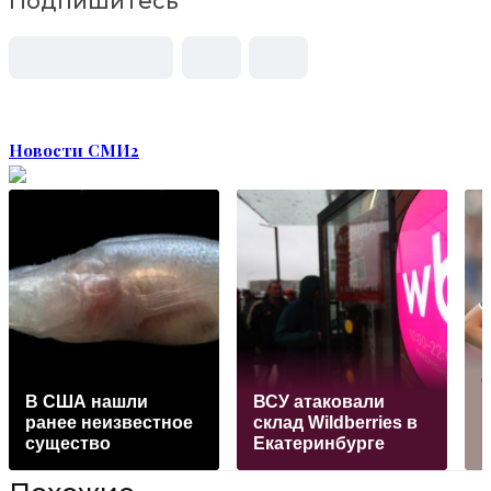
Подпишитесь
Новости СМИ2
В США нашли
ВСУ атаковали
н
ранее неизвестное
склад Wildberries в
и
существо
Екатеринбурге