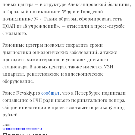
новых центра — в структуре Александровской больницы,
в Городской поликлинике № 39 и в Городской
поликлинике № 3. Таким образом, сформирована сеть
ЦОАП из 18 учреждений», — отметили в пресс-службе
Смольного.
Районные центры позволят сократить сроки
диагностики онкологических заболеваний, а также
проходить химиотерапию в условиях дневного
стационара. В новых центрах также имеются УЗИ-
аппараты, рентгеновское и эндоскопическое
оборудование.
Ранее Nevskiy.pro
сообщал
, что в Петербурге подписали
соглашение о ГЧП ради нового перинатального центра.
Общие инвестиции в проект составят порядка 15 млрд
рублей.
Метки
медицина
новости спб
онкология