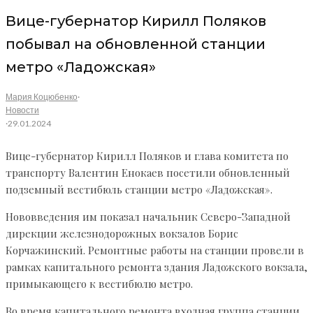
Вице-губернатор Кирилл Поляков
побывал на обновленной станции
метро «Ладожская»
Мария Коцюбенко
·
Новости
·
29.01.2024
Вице-губернатор Кирилл Поляков и глава комитета по
транспорту Валентин Енокаев посетили обновленный
подземный вестибюль станции метро «Ладожская».
Нововведения им показал начальник Северо-Западной
дирекции железнодорожных вокзалов Борис
Корчажинский. Ремонтные работы на станции провели в
рамках капитального ремонта здания Ладожского вокзала,
примыкающего к вестибюлю метро.
Во время капитального ремонта входная группа станции