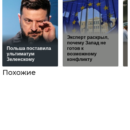
Эксперт раскрыл,
почему Запад не
Польша поставилa
готов к
ультиматум
возможному
Зеленскому
конфликту
Похожие