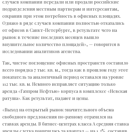
случаев компании передали или продали российские
подразделения местным партнерам и интересантам,
сохранив при этом потребность в офисных площадях.
Однако в ряде случаев компании полностью отказались
от офисов в Санкт-Петербурге, в результате чего на
рынок в течение последних месяцев вышло
внушительное количество площадей», — говорится в
исследовании аналитиков агенства.
Так, чистое поглощение офисных пространств составило
всего порядка 7 тыс. кв. м., тогда как в прошлом году этот
показатель за аналогичный период оставался на уровне
112 тыс. кв. м. Немного исправляет ситуацию только
аренда «Газпром Нефтью» корпуса в комплексе «Невская
ратуша». Как результат, падают и цены.
«Выход на открытый рынок значительного объема
свободного предложения по-разному отразился на
ставках аренды. В бизнес-центрах класса А средняя ставка
аренды слегка понизилась за квартал — на 1,3%, составив