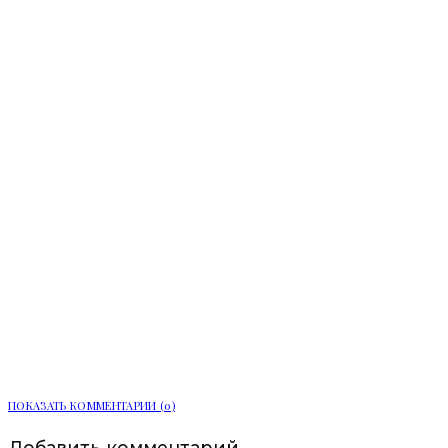
Полиция задержала 20-летнего
водителя за распыление перцовки в
Выборге
ПОКАЗАТЬ КОММЕНТАРИИ (0)
Добавить комментарий