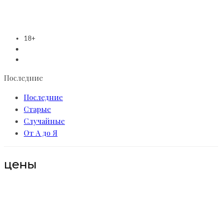
18+
Последние
Последние
Старые
Случайные
От А до Я
цены